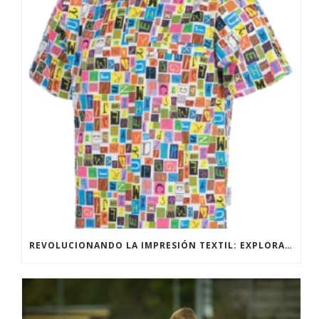
REVOLUCIONANDO LA IMPRESIÓN TEXTIL: EXPLORANDO LAS TÉCNICAS DE IMPRESIÓN DIRECTA Y SUBLIMACIÓN