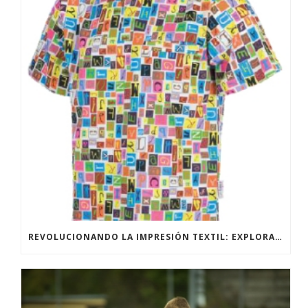
REVOLUCIONANDO LA IMPRESIÓN TEXTIL: EXPLORANDO LAS TÉCNICAS DE IMPRESIÓN DIRECTA Y SUBLIMACIÓN