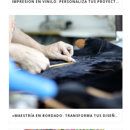
IMPRESIÓN EN VINILO: PERSONALIZA TUS PROYECTOS CON CALIDAD PROFESIONAL
«MAESTRÍA EN BORDADO: TRANSFORMA TUS DISEÑOS EN OBRAS MAESTRAS TEXTILES