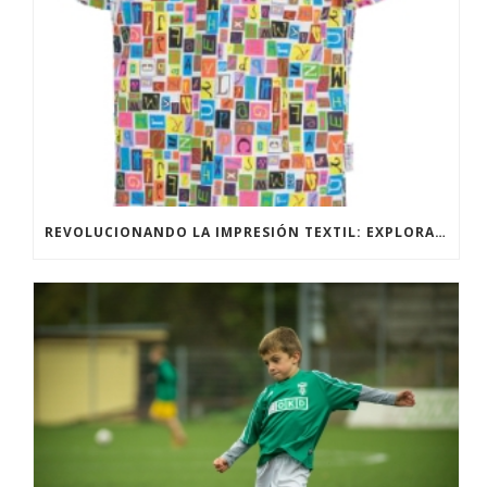
REVOLUCIONANDO LA IMPRESIÓN TEXTIL: EXPLORANDO LAS TÉCNICAS DE IMPRESIÓN DIRECTA Y SUBLIMACIÓN