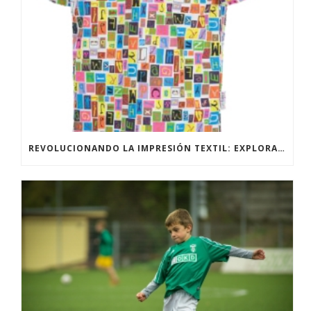
REVOLUCIONANDO LA IMPRESIÓN TEXTIL: EXPLORANDO LAS TÉCNICAS DE IMPRESIÓN DIRECTA Y SUBLIMACIÓN