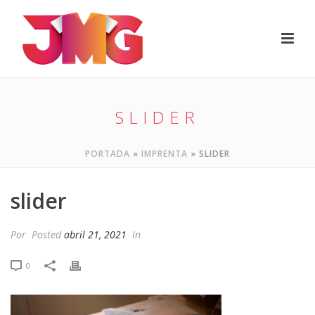
SLIDER
PORTADA
»
IMPRENTA
»
SLIDER
slider
Por
Posted
abril 21, 2021
In
0