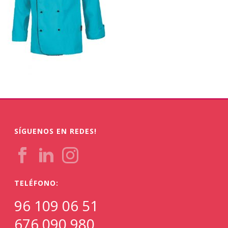
SÍGUENOS EN REDES!
TELÉFONO:
96 109 06 51
676 090 980