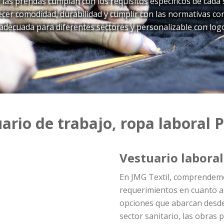
las prendas cumplan con los requisitos específicos de cada
cer comodidad, durabilidad y cumplir con las normativas co
adecuada para diferentes sectores y personalizable con logo
ario de trabajo, ropa laboral 
Vestuario laboral
En JMG Textil, comprendemo
requerimientos en cuanto a
opciones que abarcan desde 
sector sanitario, las obras 