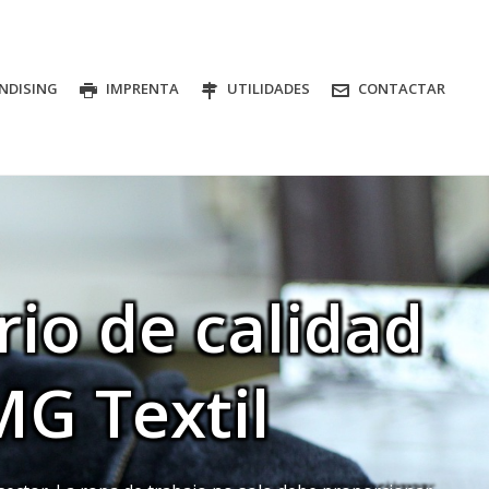
NDISING
IMPRENTA
UTILIDADES
CONTACTAR
io de calidad
MG Textil