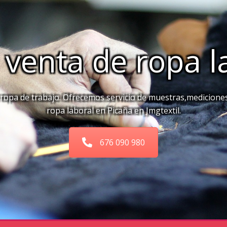
 venta de ropa l
 ropa de trabajo. Ofrecemos servicio de muestras,medicione
ropa laboral en Picaña en Jmgtextil.
676 090 980