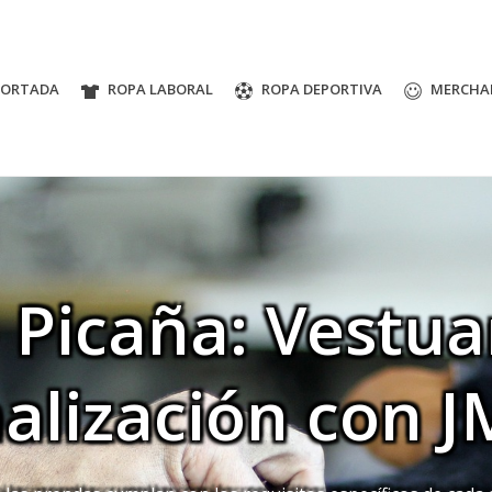
PORTADA
ROPA LABORAL
ROPA DEPORTIVA
MERCHA
 Picaña: Vestuar
alización con J